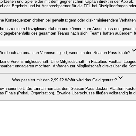
ßzeiten und Spielfelder mit dem gegnerischen Kapitän direkt in der App ab, r
l das Ergebnis und ist Ansprechpartner für die FFL bei Disziplinarfragen ode
he Konsequenzen drohen bei gewalttätigem oder diskriminierendem Verhalten
hren zu einem Disziplinarverfahren und können zum Ausschluss des gesamten
nd gegebenenfalls des gesamten Teams nach sich. Teams haften außerdem für
Werde ich automatisch Vereinsmitglied, wenn ich den Season Pass kaufe?
eine Vereinsmitgliedschaft. Eine Mitgliedschaft im Faculties Football League
insarbeit engagieren möchten. Anfragen zur Mitgliedschaft direkt über die Kont
Was passiert mit den 2,99 €? Wofür wird das Geld genutzt?
t gewinnorientiert. Die Einnahmen aus dem Season Pass decken Plattformkoste
das Finale (Pokal, Organisation). Etwaige Überschüsse fließen vollständig in