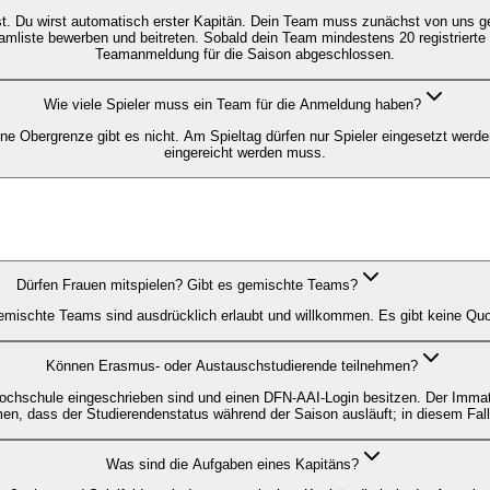
t. Du wirst automatisch erster Kapitän. Dein Team muss zunächst von uns gepr
mliste bewerben und beitreten. Sobald dein Team mindestens 20 registrierte 
Teamanmeldung für die Saison abgeschlossen.
Wie viele Spieler muss ein Team für die Anmeldung haben?
e Obergrenze gibt es nicht. Am Spieltag dürfen nur Spieler eingesetzt werden,
eingereicht werden muss.
Dürfen Frauen mitspielen? Gibt es gemischte Teams?
 Gemischte Teams sind ausdrücklich erlaubt und willkommen. Es gibt keine 
Können Erasmus- oder Austauschstudierende teilnehmen?
hschule eingeschrieben sind und einen DFN-AAI-Login besitzen. Der Immatrik
dass der Studierendenstatus während der Saison ausläuft; in diesem Fall i
Was sind die Aufgaben eines Kapitäns?