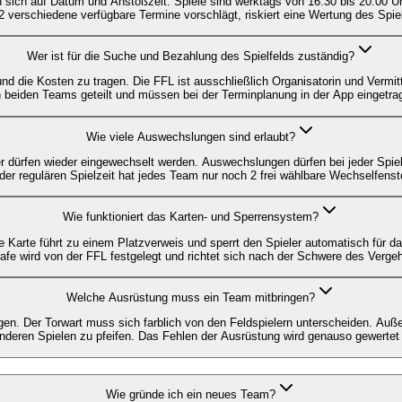
n sich auf Datum und Anstoßzeit. Spiele sind werktags von 16:30 bis 20:00 
2 verschiedene verfügbare Termine vorschlägt, riskiert eine Wertung des Spiel
Wer ist für die Suche und Bezahlung des Spielfelds zuständig?
und die Kosten zu tragen. Die FFL ist ausschließlich Organisatorin und Vermitt
 beiden Teams geteilt und müssen bei der Terminplanung in der App eingetra
Wie viele Auswechslungen sind erlaubt?
r dürfen wieder eingewechselt werden. Auswechslungen dürfen bei jeder Spie
der regulären Spielzeit hat jedes Team nur noch 2 frei wählbare Wechselfens
Wie funktioniert das Karten- und Sperrensystem?
Karte führt zu einem Platzverweis und sperrt den Spieler automatisch für das
afe wird von der FFL festgelegt und richtet sich nach der Schwere des Vergeh
Welche Ausrüstung muss ein Team mitbringen?
agen. Der Torwart muss sich farblich von den Feldspielern unterscheiden. Au
 anderen Spielen zu pfeifen. Das Fehlen der Ausrüstung wird genauso gewertet 
Wie gründe ich ein neues Team?