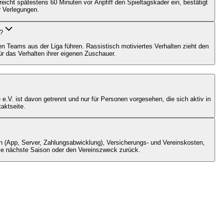
eicht spätestens 60 Minuten vor Anpfiff den Spieltagskader ein, bestätigt
r Verlegungen.
?
 Teams aus der Liga führen. Rassistisch motiviertes Verhalten zieht den
 das Verhalten ihrer eigenen Zuschauer.
 e.V. ist davon getrennt und nur für Personen vorgesehen, die sich aktiv in
aktseite.
n (App, Server, Zahlungsabwicklung), Versicherungs- und Vereinskosten,
 die nächste Saison oder den Vereinszweck zurück.