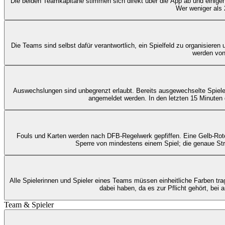
Die beiden Teamkapitäne stimmen sich direkt über die App ab und einige
Wer weniger als 
Die Teams sind selbst dafür verantwortlich, ein Spielfeld zu organisieren 
werden von
Auswechslungen sind unbegrenzt erlaubt. Bereits ausgewechselte Spiele
angemeldet werden. In den letzten 15 Minuten 
Fouls und Karten werden nach DFB-Regelwerk gepfiffen. Eine Gelb-Rote 
Sperre von mindestens einem Spiel; die genaue Str
Alle Spielerinnen und Spieler eines Teams müssen einheitliche Farben tr
dabei haben, da es zur Pflicht gehört, bei
Team & Spieler