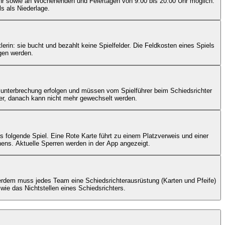
Uhr sowie an Wochenenden und Feiertagen von 9:00 bis 20:00 Uhr möglich.
s als Niederlage.
lerin: sie bucht und bezahlt keine Spielfelder. Die Feldkosten eines Spiels
gen werden.
lunterbrechung erfolgen und müssen vom Spielführer beim Schiedsrichter
ter, danach kann nicht mehr gewechselt werden.
 folgende Spiel. Eine Rote Karte führt zu einem Platzverweis und einer
ens. Aktuelle Sperren werden in der App angezeigt.
ßerdem muss jedes Team eine Schiedsrichterausrüstung (Karten und Pfeife)
wie das Nichtstellen eines Schiedsrichters.